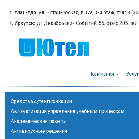
Перейти
к
г. Улан-Удэ:
ул. Ботаническая, д.37а, 3-й этаж; тел.: 8 (3
основному
г. Иркутск:
ул. Декабрьских Событий, 55, офис 205; тел.:
содержанию
Компания
Услу
Cредства аутентификации
Автоматизация управления учебным процессом
Академические пакеты
Антивирусные решения