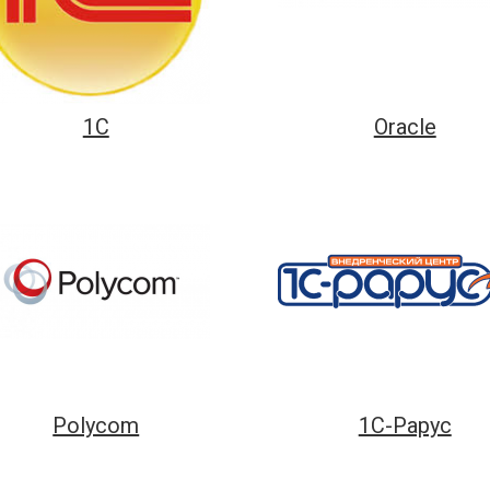
1С
Oracle
Polycom
1С-Рарус