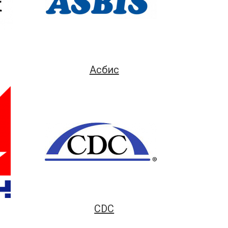
Асбис
CDC