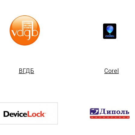
ВГДБ
Corel