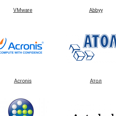
VMware
Abbyy
Acronis
Атол