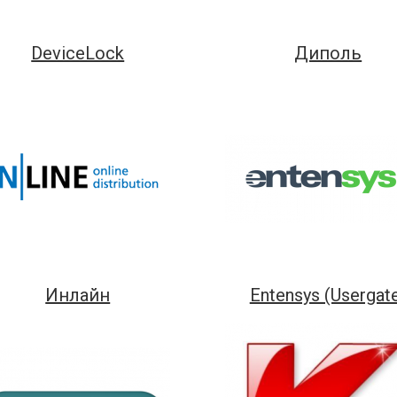
DeviceLock
Диполь
Инлайн
Entensys (Usergat