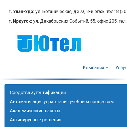
Перейти
к
г. Улан-Удэ:
ул. Ботаническая, д.37а, 3-й этаж; тел.: 8 (3
основному
г. Иркутск:
ул. Декабрьских Событий, 55, офис 205; тел.:
содержанию
Компания
Услу
Cредства аутентификации
Автоматизация управления учебным процессом
Академические пакеты
Антивирусные решения