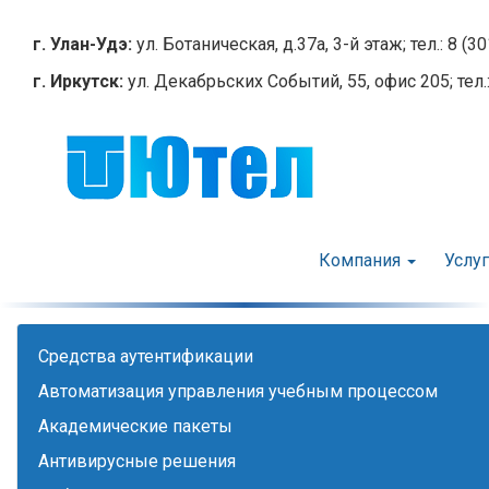
Перейти
к
г. Улан-Удэ:
ул. Ботаническая, д.37а, 3-й этаж; тел.: 8 (3
основному
г. Иркутск:
ул. Декабрьских Событий, 55, офис 205; тел.:
содержанию
Компания
Услу
Cредства аутентификации
Автоматизация управления учебным процессом
Академические пакеты
Антивирусные решения