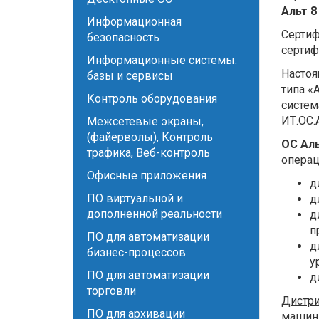
Альт 8
Информационная
Сертиф
безопасность
сертиф
Информационные системы:
Настоя
базы и сервисы
типа «
Контроль оборудования
систем
ИТ.ОС.
Межсетевые экраны,
(файерволы), Контроль
ОС Аль
трафика, Веб-контроль
операц
Офисные приложения
д
ПО виртуальной и
д
дополненной реальности
д
п
ПО для автоматизации
д
бизнес-процессов
у
ПО для автоматизации
д
торговли
Дистри
ПО для архивации
машин 