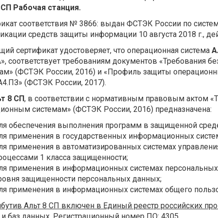
 СП Рабочая станция.
икат соответствия № 3866: выдан ФСТЭК России по систе
икации средств защиты информации 10 августа 2018 г., дейс
щий сертификат удостоверяет, что операционная система
А
А», соответствует требованиям документов «Требования 
ам» (ФСТЭК России, 2016) и «Профиль защиты операционны
А4.ПЗ» (ФСТЭК России, 2017).
т 8 СП
, в соответствии с нормативным правовым актом «
ионным системам» (ФСТЭК России, 2016) предназначена:
ля обеспечения выполнения программ в защищенной среде
ля применения в государственных информационных систем
ля применения в автоматизированных системах управлени
роцессами 1 класса защищенности;
ля применения в информационных системах персональных 
ровня защищенности персональных данных;
ля применения в информационных системах общего пользов
бутив Альт 8 СП включен в Единый реестр российских пр
и баз данных. Регистрационный номер ПО: 4305.