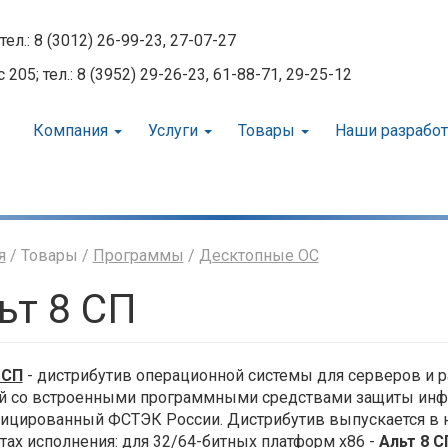
тел.: 8 (3012) 26-99-23, 27-07-27
05; тел.: 8 (3952) 29-26-23, 61-88-71, 29-25-12
Компания
Услуги
Товары
Наши разрабо
я
/ Товары /
Программы
/
Десктопные ОС
ьт 8 СП
 СП
- дистрибутив операционной системы для серверов и р
й со встроенными программными средствами защиты инф
ицированный ФСТЭК России. Дистрибутив выпускается в 
тах исполнения: для 32/64-битных платформ x86 -
Альт 8 С