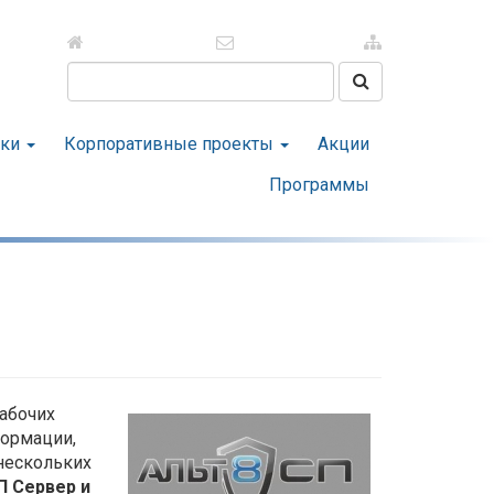
Поиск на сайте
тки
Корпоративные проекты
Акции
Программы
абочих
ормации,
нескольких
П Сервер и