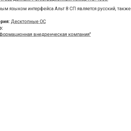
ым языком интерфейса Альт 8 СП является русский, такж
ория:
Десктопные ОС
р:
формационная внедренческая компания"