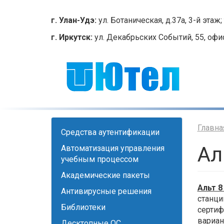
Перейти
к
г. Улан-Удэ:
ул. Ботаническая, д.37а, 3-й этаж; 
основному
г. Иркутск:
ул. Декабрьских Событий, 55, офис 2
содержанию
Главна
Cредства аутентификации
Ал
Автоматизация управления
учебным процессом
Академические пакеты
Альт 8
Антивирусные решения
станци
Библиотеки
сертиф
вариан
Десктопные ОС