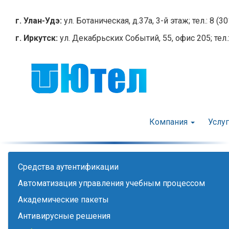
Перейти
к
г. Улан-Удэ:
ул. Ботаническая, д.37а, 3-й этаж; тел.: 8 (3
основному
г. Иркутск:
ул. Декабрьских Событий, 55, офис 205; тел.:
содержанию
Компания
Услу
Cредства аутентификации
Автоматизация управления учебным процессом
Академические пакеты
Антивирусные решения