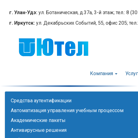
Перейти
к
г. Улан-Удэ:
ул. Ботаническая, д.37а, 3-й этаж; тел.: 8 (3
основному
г. Иркутск:
ул. Декабрьских Событий, 55, офис 205; тел.:
содержанию
Компания
Услу
Cредства аутентификации
Автоматизация управления учебным процессом
Академические пакеты
Антивирусные решения