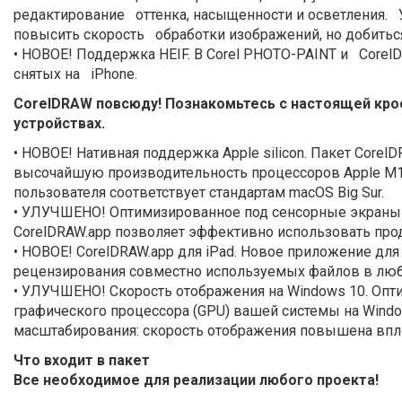
редактирование оттенка, насыщенности и осветления. 
повысить скорость обработки изображений, но добитьс
• НОВОЕ! Поддержка HEIF. В Corel PHOTO-PAINT и CorelD
снятых на iPhone.
CorelDRAW повсюду! Познакомьтесь с настоящей кросс
устройствах.
• НОВОЕ! Нативная поддержка Apple silicon. Пакет Corel
высочайшую производительность процессоров Apple M1. 
пользователя соответствует стандартам macOS Big Sur.
• УЛУЧШЕНО! Оптимизированное под сенсорные экраны 
CorelDRAW.app позволяет эффективно использовать прод
• НОВОЕ! CorelDRAW.app для iPad. Новое приложение для
рецензирования совместно используемых файлов в люб
• УЛУЧШЕНО! Скорость отображения на Windows 10. Опти
графического процессора (GPU) вашей системы на Wind
масштабирования: скорость отображения повышена вплот
Что входит в пакет
Все необходимое для реализации любого проекта!