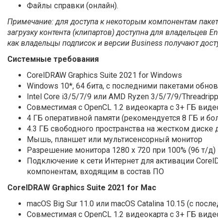
Файлы справки (онлайн).
Примечание: для доступа к некоторым компонентам пакета
загрузку контента (клипартов) доступна для владельцев En
как владельцы подписок и версии Business получают досту
Системные требования
CorelDRAW Graphiсs Suite 2021 for Windows
Windows 10*, 64 бита, с последними пакетами обно
Intel Core i3/5/7/9 или AMD Ryzen 3/5/7/9/Threadripp
Совместимая с OpenCL 1.2 видеокарта с 3+ ГБ вид
4 ГБ оперативной памяти (рекомендуется 8 ГБ и бо
4.3 ГБ свободного пространства на жестком диске
Мышь, планшет или мультисенсорный монитор
Разрешение монитора 1280 x 720 при 100% (96 т/д)
Подключение к сети Интернет для активации CorelD
компонентам, входящим в состав ПО
CorelDRAW Graphics Suite 2021 for Mac
macOS Big Sur 11.0 или macOS Catalina 10.15 (с пос
Совместимая с OpenCL 1.2 видеокарта с 3+ ГБ вид