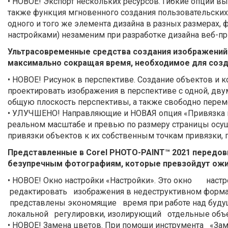
• НОВОЕ! Экспорт нескольких ресурсов. Гибкие опции в
также функция мгновенного создания пользовательских
одного и того же элемента дизайна в разных размерах, 
настройками) незаменим при разработке дизайна веб-п
Ультрасовременные средства создания изображений
максимально сокращая время, необходимое для созд
• НОВОЕ! Рисунок в перспективе. Создание объектов и
проектировать изображения в перспективе с одной, двум
общую плоскость перспективы, а также свободно переме
• УЛУЧШЕНО! Направляющие и НОВАЯ опция «Привязка 
реальном масштабе и превью по размеру страницы осущ
привязки объектов к их собственным точкам привязки,
Представленные в Corel PHOTO-PAINT™ 2021 передов
безупречным фотографиям, которые превзойдут ожи
• НОВОЕ! Окно настройки «Настройки». Это окно наст
редактировать изображения в недеструктивном формат
представлены экономящие время при работе над буду
локальной регулировки, изолирующий отдельные объе
• НОВОЕ! Замена цветов. При помощи инструмента «Зам