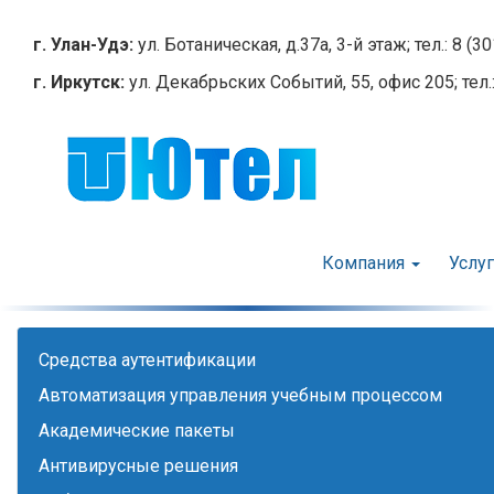
Перейти
к
г. Улан-Удэ:
ул. Ботаническая, д.37а, 3-й этаж; тел.: 8 (3
основному
г. Иркутск:
ул. Декабрьских Событий, 55, офис 205; тел.:
содержанию
Компания
Услу
Cредства аутентификации
Автоматизация управления учебным процессом
Академические пакеты
Антивирусные решения