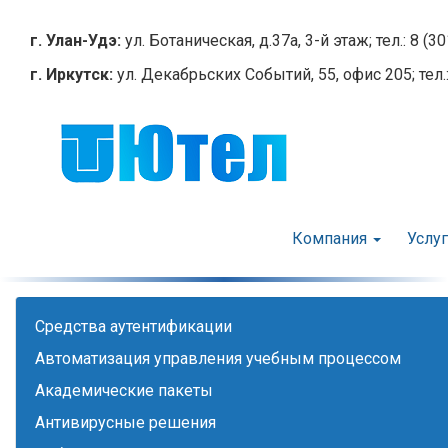
Перейти
к
г. Улан-Удэ:
ул. Ботаническая, д.37а, 3-й этаж; тел.: 8 (3
основному
г. Иркутск:
ул. Декабрьских Событий, 55, офис 205; тел.:
содержанию
Компания
Услу
Cредства аутентификации
Автоматизация управления учебным процессом
Академические пакеты
Антивирусные решения