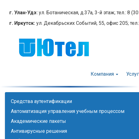
Перейти
к
г. Улан-Удэ:
ул. Ботаническая, д.37а, 3-й этаж; тел.: 8 (3
основному
г. Иркутск:
ул. Декабрьских Событий, 55, офис 205; тел.:
содержанию
Компания
Услу
Cредства аутентификации
Автоматизация управления учебным процессом
Академические пакеты
Антивирусные решения