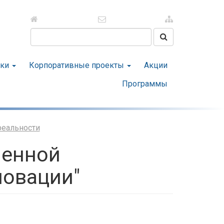
Поиск на сайте
тки
Корпоративные проекты
Акции
Программы
реальности
ненной
новации"