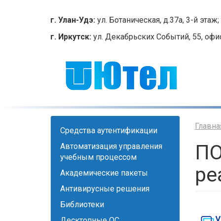
Перейти
к
г. Улан-Удэ:
ул. Ботаническая, д.37а, 3-й этаж; 
основному
г. Иркутск:
ул. Декабрьских Событий, 55, офис 2
содержанию
Главна
Cредства аутентификации
ПО
Автоматизация управления
учебным процессом
ре
Академические пакеты
Антивирусные решения
Библиотеки
Десктопные ОС