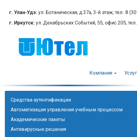
Перейти
к
г. Улан-Удэ:
ул. Ботаническая, д.37а, 3-й этаж; тел.: 8 (3
основному
г. Иркутск:
ул. Декабрьских Событий, 55, офис 205; тел.:
содержанию
Компания
Услу
Cредства аутентификации
Автоматизация управления учебным процессом
Академические пакеты
Антивирусные решения