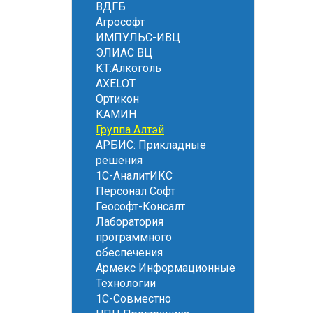
ВДГБ
Агрософт
ИМПУЛЬС-ИВЦ
ЭЛИАС ВЦ
КТ:Алкоголь
AXELOT
Ортикон
КАМИН
Группа Алтэй
АРБИС: Прикладные
решения
1С-АналитИКС
Персонал Софт
Геософт-Консалт
Лаборатория
программного
обеспечения
Армекс Информационные
Технологии
1С-Совместно