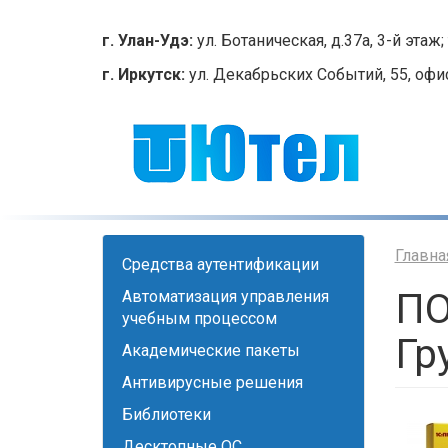
Перейти
к
г. Улан-Удэ:
ул. Ботаническая, д.37а, 3-й этаж; 
основному
г. Иркутск:
ул. Декабрьских Событий, 55, офис 2
содержанию
Главна
Cредства аутентификации
ПО
Автоматизация управления
учебным процессом
Гр
Академические пакеты
Антивирусные решения
Библиотеки
Десктопные ОС