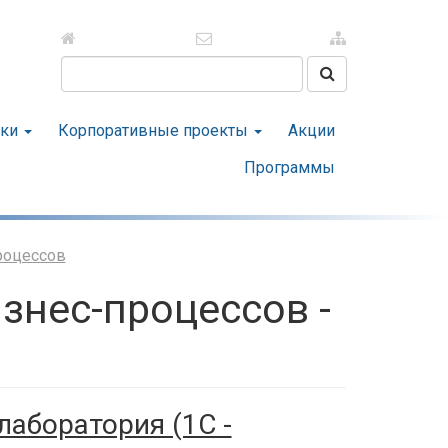
Поиск на сайте
тки
Корпоративные проекты
Акции
Программы
роцессов
знес-процессов -
лаборатория (1С -