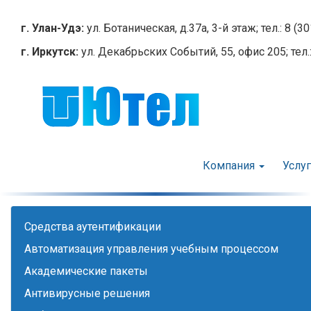
Перейти
к
г. Улан-Удэ:
ул. Ботаническая, д.37а, 3-й этаж; тел.: 8 (3
основному
г. Иркутск:
ул. Декабрьских Событий, 55, офис 205; тел.:
содержанию
Компания
Услу
Cредства аутентификации
Автоматизация управления учебным процессом
Академические пакеты
Антивирусные решения