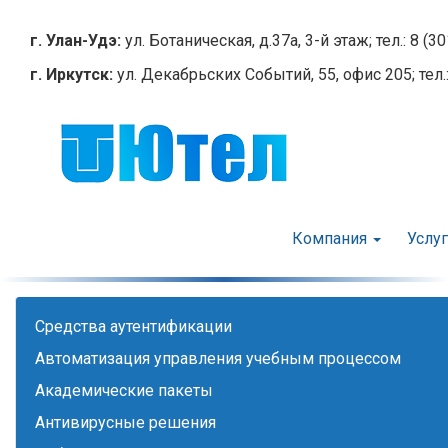
Перейти
к
г. Улан-Удэ:
ул. Ботаническая, д.37а, 3-й этаж; тел.: 8 (3
основному
г. Иркутск:
ул. Декабрьских Событий, 55, офис 205; тел.:
содержанию
Компания
Услу
Cредства аутентификации
Автоматизация управления учебным процессом
Академические пакеты
Антивирусные решения