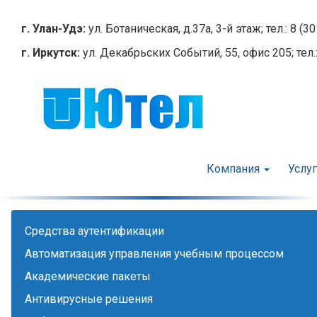
Перейти
к
г. Улан-Удэ:
ул. Ботаническая, д.37а, 3-й этаж; тел.: 8 (3
основному
г. Иркутск:
ул. Декабрьских Событий, 55, офис 205; тел.:
содержанию
Компания
Услу
Cредства аутентификации
Автоматизация управления учебным процессом
Академические пакеты
Антивирусные решения