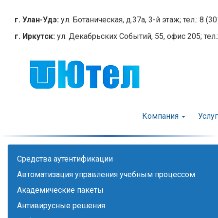
Перейти
к
г. Улан-Удэ:
ул. Ботаническая, д.37а, 3-й этаж; тел.: 8 (3
основному
г. Иркутск:
ул. Декабрьских Событий, 55, офис 205; тел.:
содержанию
Компания
Услу
Cредства аутентификации
Автоматизация управления учебным процессом
Академические пакеты
Антивирусные решения