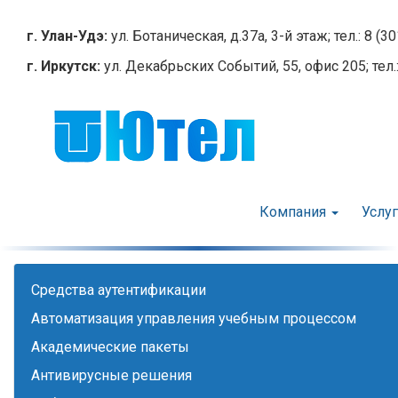
Перейти
к
г. Улан-Удэ:
ул. Ботаническая, д.37а, 3-й этаж; тел.: 8 (3
основному
г. Иркутск:
ул. Декабрьских Событий, 55, офис 205; тел.:
содержанию
Компания
Услу
Cредства аутентификации
Автоматизация управления учебным процессом
Академические пакеты
Антивирусные решения