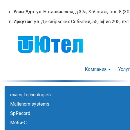
Перейти
к
г. Улан-Удэ:
ул. Ботаническая, д.37а, 3-й этаж; тел.: 8 (3
основному
г. Иркутск:
ул. Декабрьских Событий, 55, офис 205; тел.:
содержанию
Компания
Услу
exacq Technologies
Mallenom systems
SpRecord
Моби-С