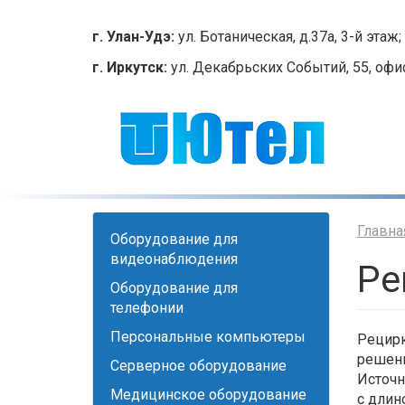
Перейти
к
г. Улан-Удэ:
ул. Ботаническая, д.37а, 3-й этаж; 
основному
г. Иркутск:
ул. Декабрьских Событий, 55, офис 2
содержанию
Главна
Оборудование для
видеонаблюдения
Ре
Оборудование для
телефонии
Персональные компьютеры
Рецирк
решени
Серверное оборудование
Источн
Медицинское оборудование
с длин