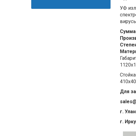
УФ изл
спектр
вирусы
Сумма
Произв
Степе
Матер
Габари
1120х1
Стойка
410х40
Для за
sales@
г. Улан
г. Ирк