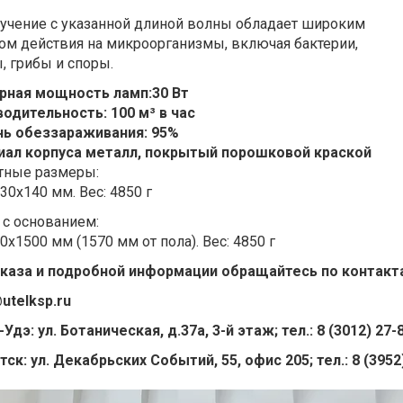
учение с указанной длиной волны обладает широким
ом действия на микроорганизмы, включая бактерии,
, грибы и споры.
рная мощность ламп:30 Вт
одительность: 100 м³ в час
нь обеззараживания: 95%
иал корпуса металл, покрытый порошковой краской
тные размеры:
30х140 мм. Вес: 4850 г
 с основанием:
0х1500 мм (1570 мм от пола). Вес: 4850 г
каза и подробной информации обращайтесь по контакт
utelksp.ru
-Удэ: ул. Ботаническая, д.37а, 3-й этаж; тел.: 8 (3012) 27-
утск: ул. Декабрьских Событий, 55, офис 205; тел.: 8 (3952